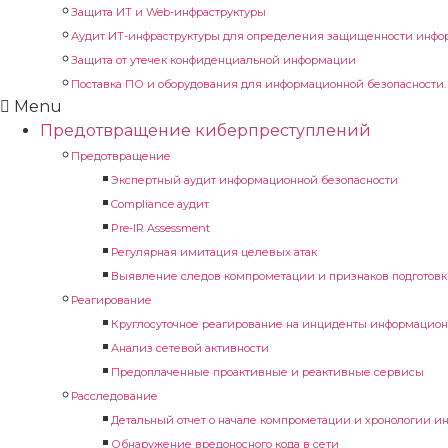
Защита ИТ и Web-инфраструктуры
Аудит ИТ-инфраструктуры для определения защищенности инфо
Защита от утечек конфиденциальной информации
Поставка ПО и оборудования для информационной безопасности
Menu
Предотвращение киберпреступлений
Предотвращение
Экспертный аудит информационной безопасности
Compliance аудит
Pre-IR Assessment
Регулярная имитация целевых атак
Выявление следов компрометации и признаков подготовк
Реагирование
Круглосуточное реагирование на инциденты информацион
Анализ сетевой активности
Предоплаченные проактивные и реактивные сервисы
Расследование
Детальный отчет о начале компрометации и хронологии и
Обнаружение вредоносного кода в сети