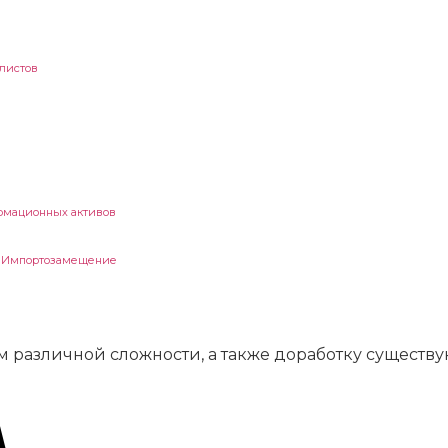
листов
рмационных активов
. Импортозамещение
ция
 различной сложности, а также доработку сущест