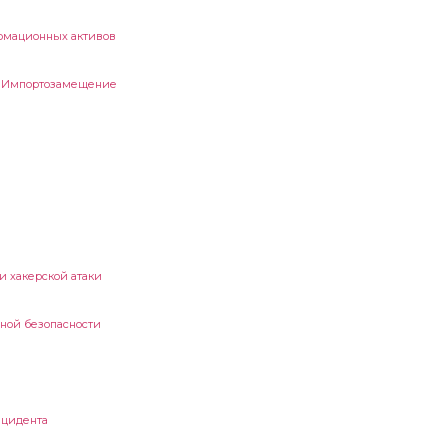
рмационных активов
. Импортозамещение
и хакерской атаки
ной безопасности
нцидента