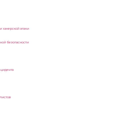
и хакерской атаки
ной безопасности
нцидента
листов